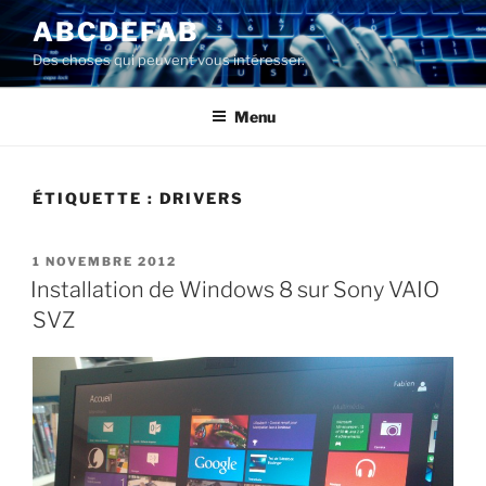
Aller
ABCDEFAB
au
Des choses qui peuvent vous intéresser.
contenu
principal
Menu
ÉTIQUETTE :
DRIVERS
PUBLIÉ
1 NOVEMBRE 2012
LE
Installation de Windows 8 sur Sony VAIO
SVZ