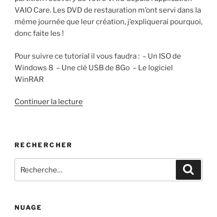
VAIO Care. Les DVD de restauration m’ont servi dans la
même journée que leur création, j’expliquerai pourquoi,
donc faite les !
Pour suivre ce tutorial il vous faudra : – Un ISO de
Windows 8 – Une clé USB de 8Go – Le logiciel
WinRAR
de
Continuer la lecture
« Installation
de
Windows
RECHERCHER
8
sur
Recherche
Recher
Sony
pour
VAIO
:
SVZ »
NUAGE